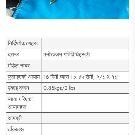
निर्दिष्टीकरणहरू
ब्रान्ड
मनोरञ्जन गतिविधिहरू®
मोडेल नम्बर
फुलाइएको आयाम
16 मिमी व्यास। x ४५ सेमी, ५/८ X १८”
एकाइ वजन
0.85kgs/2 lbs
प्याक गरिएका
आयामहरू
सामग्री
टाँकाहरू