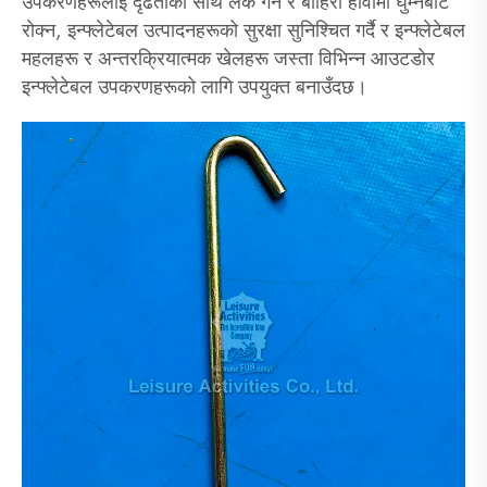
उपकरणहरूलाई दृढताका साथ लक गर्न र बाहिरी हावामा घुम्नबाट
रोक्न, इन्फ्लेटेबल उत्पादनहरूको सुरक्षा सुनिश्चित गर्दै र इन्फ्लेटेबल
महलहरू र अन्तरक्रियात्मक खेलहरू जस्ता विभिन्न आउटडोर
इन्फ्लेटेबल उपकरणहरूको लागि उपयुक्त बनाउँदछ।