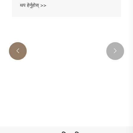


बालुवाको झोला
थप हेर्नुहोस् >>