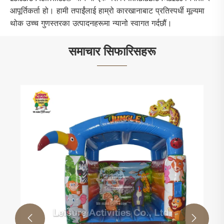
आपूर्तिकर्ता हो। हामी तपाईंलाई हाम्रो कारखानाबाट प्रतिस्पर्धी मूल्यमा
थोक उच्च गुणस्तरका उत्पादनहरूमा न्यानो स्वागत गर्दछौं।
समाचार सिफारिसहरू
इभेन्ट हायर शो २०२६ मा रमाइलोको लागि 
गर्नुहोस्: बुथ २६ मा फुर्सदका गतिविधिहरू भे
थप हेर्नुहोस् >>

