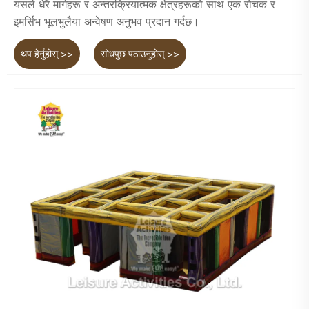
यसले धेरै मार्गहरू र अन्तरक्रियात्मक क्षेत्रहरूको साथ एक रोचक र
इमर्सिभ भूलभुलैया अन्वेषण अनुभव प्रदान गर्दछ।
थप हेर्नुहोस् >>
सोधपुछ पठाउनुहोस् >>