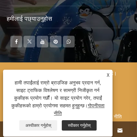
हमीलाई पछ्याउनुहोस
प्रतिलिपि अधिकार © 2026 आराम गतिविधि कं, लिमिटेड।
X
सर्वाधिकार सुरक्षित।
हामी तपाईंलाई राम्रो ब्राउजिङ अनुभव प्रदान गर्न,
साइट ट्राफिक विश्लेषण र सामग्री निजीकृत गर्न
कुकीहरू प्रयोग गर्छौं। यो साइट प्रयोग गरेर, तपाईं
कुकीहरूको हाम्रो प्रयोगमा सहमत हुनुहुन्छ।
गोपनीयता
नीति
Links
Sitemap
RSS
XML
गोपनीयता नीति
अस्वीकार गर्नुहोस्
स्वीकार गर्नुहोस्



