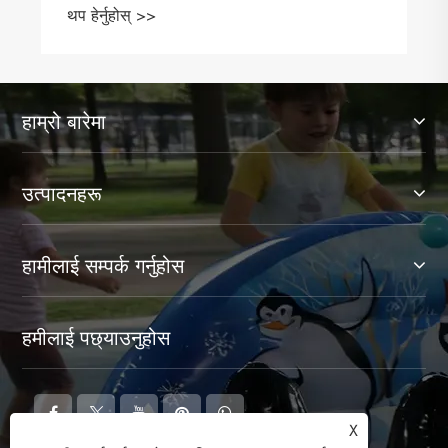
थप हेर्नुहोस् >>
हाम्रो बारेमा
उत्पादनहरू
हामीलाई सम्पर्क गर्नुहोस
हमीलाई पछ्याउनुहोस
X