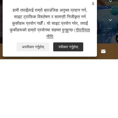
उत्पादनहरू
X
हामी तपाईंलाई राम्रो ब्राउजिङ अनुभव प्रदान गर्न,
साइट ट्राफिक विश्लेषण र सामग्री निजीकृत गर्न
हामीलाई सम्पर्क गर्नुहोस
कुकीहरू प्रयोग गर्छौं। यो साइट प्रयोग गरेर, तपाईं
कुकीहरूको हाम्रो प्रयोगमा सहमत हुनुहुन्छ।
गोपनीयता
नीति
हमीलाई पछ्याउनुहोस
अस्वीकार गर्नुहोस्
स्वीकार गर्नुहोस्




प्रतिलिपि अधिकार © 2026 आराम गतिविधि कं, लिमिटेड।
सर्वाधिकार सुरक्षित।