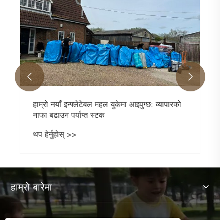
के मिनी इन्फ्लेटेबल बाउन्सी महलहरू परम ब
रमाइलो हुन्?
थप हेर्नुहोस् >>


आइपुग्छ: व्यापारको
हाम्रो बारेमा