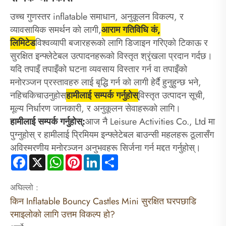
उच्च गुणस्तर inflatable समाधान, अनुकूलन विकल्प, र
व्यावसायिक समर्थन को लागी,
आराम गतिविधि कं,
लिमिटेड
विश्वव्यापी बजारहरूको लागि डिजाइन गरिएको टिकाऊ र
सुरक्षित इन्फ्लेटेबल उत्पादनहरूको विस्तृत श्रृंखला प्रदान गर्दछ।
यदि तपाइँ तपाइँको घटना व्यवसाय विस्तार गर्न वा तपाइँको
मनोरञ्जन प्रस्तावहरु लाई बृद्धि गर्न को लागी हेर्दै हुनुहुन्छ भने,
नहिचकिचाउनुहोस्
हामीलाई सम्पर्क गर्नुहोस्
विस्तृत उत्पादन सूची,
मूल्य निर्धारण जानकारी, र अनुकूलन सेवाहरूको लागि।
हामीलाई सम्पर्क गर्नुहोस्:
आज नै Leisure Activities Co., Ltd मा
पुग्नुहोस् र हामीलाई प्रिमियम इन्फ्लेटेबल बाउन्सी महलहरू ठूलासँग
अविस्मरणीय मनोरञ्जन अनुभवहरू सिर्जना गर्न मद्दत गर्नुहोस्।
Facebook
X
WhatsApp
Pinterest
LinkedIn
Share
अघिल्लो :
किन Inflatable Bouncy Castles Mini सुरक्षित घरपछाडि
रमाइलोको लागि उत्तम विकल्प हो?