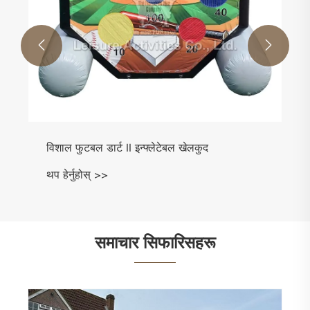


ाल फुटबल डार्ट II इन्फ्लेटेबल खेलकुद
ेर्नुहोस् >>
समाचार सिफारिसहरू