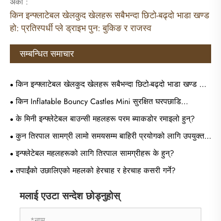
अर्को :
किन इन्फ्लाटेबल खेलकुद खेलहरू सबैभन्दा छिटो-बढ्दो भाडा खण्ड
हो: प्रतिस्पर्धी प्ले ड्राइभ पुन: बुकिङ र राजस्व
सम्बन्धित समाचार
किन इन्फ्लाटेबल खेलकुद खेलहरू सबैभन्दा छिटो-बढ्दो भाडा खण्ड हो:
प्रतिस्पर्धी प्ले ड्राइभ पुन: बुकिङ र राजस्व
किन Inflatable Bouncy Castles Mini सुरक्षित घरपछाडि
रमाइलोको लागि उत्तम विकल्प हो?
के मिनी इन्फ्लेटेबल बाउन्सी महलहरू परम ब्याकडोर रमाइलो हुन्?
कुन तिरपाल सामग्री लामो समयसम्म बाहिरी प्रयोगको लागि उपयुक्त
छ?
इन्फ्लेटेबल महलहरूको लागि तिरपाल सामग्रीहरू के हुन्?
तपाईंको उछालिएको महलको हेरचाह र हेरचाह कसरी गर्ने?
मलाई एउटा सन्देश छोड्नुहोस्