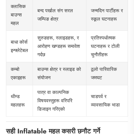
क्लासिक
बन्द पर्खाल संग सरल
जन्मदिन पार्टीहरू र
बाउन्स
जम्पिङ क्षेत्र
स्कूल घटनाहरू
महल
सुरुङहरू, स्लाइडहरू, र
प्रतिस्पर्धात्मक
बाधा कोर्स
आरोहण खण्डहरू समावेश
घटनाहरू र टोली
इन्फ्लेटेबल
गर्दछ
चुनौतीहरू
बाउन्स क्षेत्र र स्लाइड को
ठूलो पारिवारिक
कम्बो
संयोजन
जमघट
एकाइहरू
पात्र वा काल्पनिक
चाडपर्व र
थीम्ड
विषयवस्तुहरू वरिपरि
व्यावसायिक भाडा
महलहरू
डिजाइन गरिएको
सही Inflatable महल कसरी छनौट गर्ने