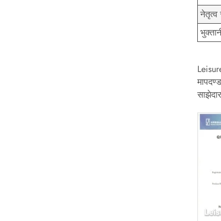
नेतृत्
भुक्ता
Leisur
मापदण्ड
साझेदा