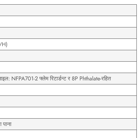
W/H)
इल: NFPA701-2 फ्लेम रिटार्डन्ट र 8P Phthalate-रहित
ा पाना