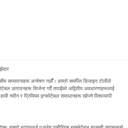
झेदार
असीम सम्भावनाहरू अन्वेषण गर्छौं। हाम्रो समर्पित डिजाइन टोलीले
लेटेबल उत्पादनहरू सिर्जना गर्दै तपाईंको अद्वितीय अवधारणाहरूलाई
ामी नवीन र प्रिमियम इन्फ्लेटेबल समाधानहरू खोज्ने विश्वव्यापी
यम: हाम्रो स्ट्यान्डर्ड ए-फ्रेम एक्वैरियम इन्फ्लेटेबल बाउन्सी क्यासलको