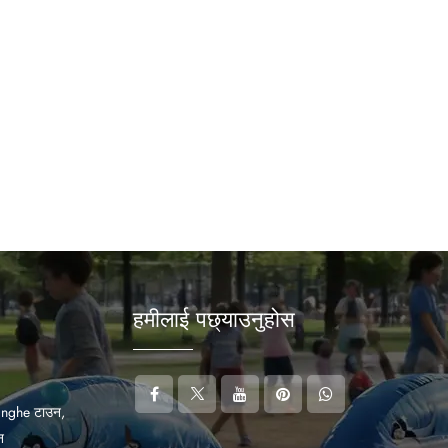
हमीलाई पछ्याउनुहोस
anghe टाउन,
न