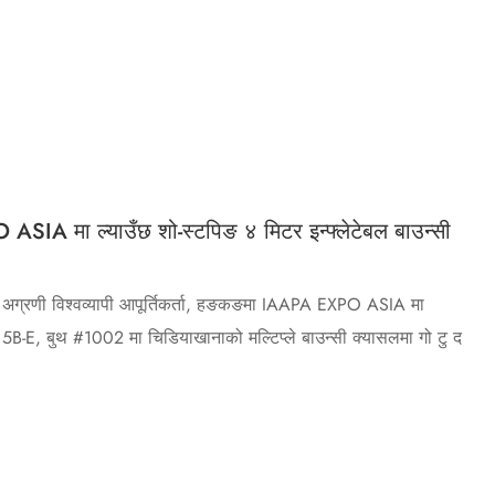
IA मा ल्याउँछ शो-स्टपिङ ४ मिटर इन्फ्लेटेबल बाउन्सी
 अग्रणी विश्वव्यापी आपूर्तिकर्ता, हङकङमा IAAPA EXPO ASIA मा
5B-E, बुथ #1002 मा चिडियाखानाको मल्टिप्ले बाउन्सी क्यासलमा गो टु द