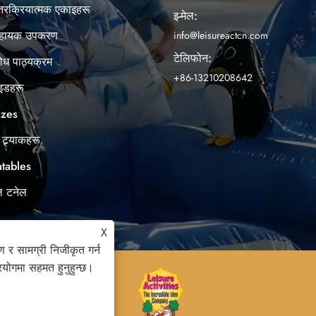
्तरक्रियात्मक एकाइहरू
इ-मेल:
 सहायक उपकरण
info@leisureactcn.com
टेलिफोन:
रोध पाठ्यक्रम
+86-13210208642
ाइडहरू
azes
ट्र्याकहरू
atables
रल टनेल
X
ण र सामग्री निजीकृत गर्न
्रयोगमा सहमत हुनुहुन्छ।