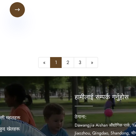

«
1
2
3
»
हामीलाई सम्पर्क गर्नुहोस
ठेगाना:
उन्सी महलहरू
Dawangjia Aishan औद्योगिक पार्क, Y
लकुद खेलहरू
Jiaozhou, Qingdao, Shandong, ची