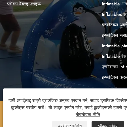
ग्लोबल वेयरहाउसहरू
Inflatable अन
Inflatables
इन्फ्लेटेबल अव
इन्फ्लेटेबल स्ल
Inflatable M
Inflatable रेस 
प्रमोशनल Infl
इन्फ्लेटेबल क्
हामी तपाईंलाई राम्रो ब्राउजिङ अनुभव प्रदान गर्न, साइट ट्राफिक विश्लेष
कुकीहरू प्रयोग गर्छौं। यो साइट प्रयोग गरेर, तपाईं कुकीहरूको हाम्रो प
गोपनीयता नीति
प्रतिलिपि अधिकार © 2026 आराम गतिविधि कं, लिमिटेड। सर्वाधिकार
सुरक्षित।
अस्वीकार गर्नुहोस्
स्वीकार गर्नुहोस्