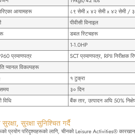
 वजन
19kgs/42 lbs
 गरिएका आयामहरू
८९ सेमी x ४२ सेमी x ४२ सेमी 
ी
पीवीसी विनाइल
रू
डबल स्टिचहरू
1-1.0HP
60 प्रमाणपत्र
SCT प्रमाणपत्र, RPII निरीक्षक रिप
ति प्यानल विकल्पहरू
Q
१ टुक्रा
व समय
३० दिन
नी विधि
बैंक तार, उत्पादन अघि 50% निक्षेप
 सुरक्षा, सुरक्षा सुनिश्चित गर्दै
रूको प्रयोग परिदृश्यहरूको लागि, चीनको Leisure Activities® कारखाना