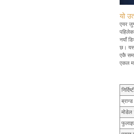
यो उत
एयर जुग
पहिलेका
नयाँ डि
छ। यसम
एकै समय
एकल मन
निर्दि
ब्रान्ड
मोडेल 
फुलाइ