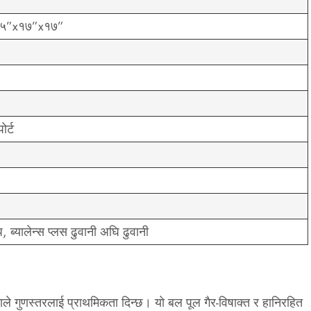
/ ३५”x१७”x१७”
ोर्ट
, ब्यालेन्स प्लस ढुवानी अघि ढुवानी
ले गुणस्तरलाई प्राथमिकता दिन्छ। यो बल पूल गैर-विषाक्त र हानिरहित