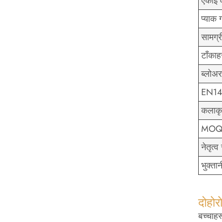
एकाइ
प्याक
सामग्र
टाँकाह
ब्लोअर
EN149
कलाकृ
MO
नेतृत्
भुक्ता
दोहोरो
बच्चाह