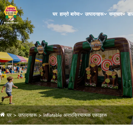
घर
हाम्रो बारेमा
उत्पादनहरू
समाचार
डाउ
घर
उत्पादनहरू
Inflatable अन्तरक्रियात्मक एकाइहरू