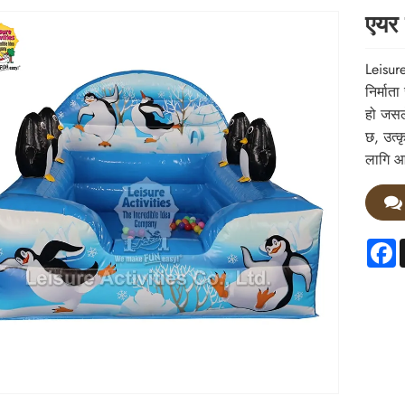
एयर 
Leisure
निर्मात
हो जसले
छ, उत्क
लागि आ
F