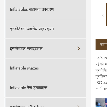
Inflatables सहायक उपकरण
इन्फ्लेटेबल अवरोध पाठ्यक्रम
उत्प
इन्फ्लेटेबल स्लाइडहरू

Leisur
रहेको थ
Inflatable Mazes
प्रविधि
प्रक्रि
ISO 450
Inflatable रेस ट्र्याकहरू
लागी भर