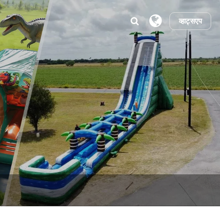
व्हाट्सएप