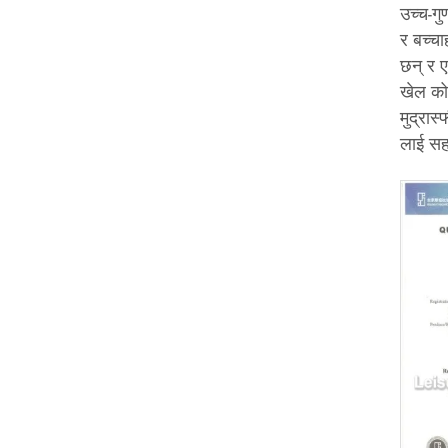
उच्च-गु
र बच्चा
छन् र ए
खेल को
मुद्रास
लाई सह